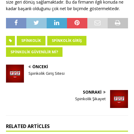
size geri dönüş sağlamaktadır. Bu da firmanın ilgili konuda ne
kadar başarılı olduğunu çok net bir biçimde göstermektedir.
SPINKOLIK
SPINKOLIK GIRIŞ
SPINKOLIK GÜVENILIR MI?
ÖNCEKI
Spinkolik Giriş Sitesi
SONRAKI
Spinkolik Şikayet
RELATED ARTICLES