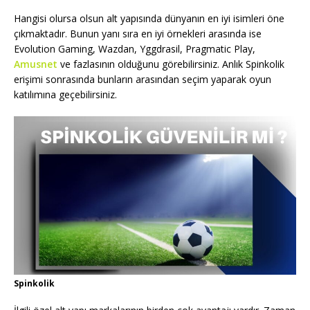
Hangisi olursa olsun alt yapısında dünyanın en iyi isimleri öne
çıkmaktadır. Bunun yanı sıra en iyi örnekleri arasında ise
Evolution Gaming, Wazdan, Yggdrasil, Pragmatic Play,
Amusnet
ve fazlasının olduğunu görebilirsiniz. Anlık Spinkolik
erişimi sonrasında bunların arasından seçim yaparak oyun
katılımına geçebilirsiniz.
Spinkolik