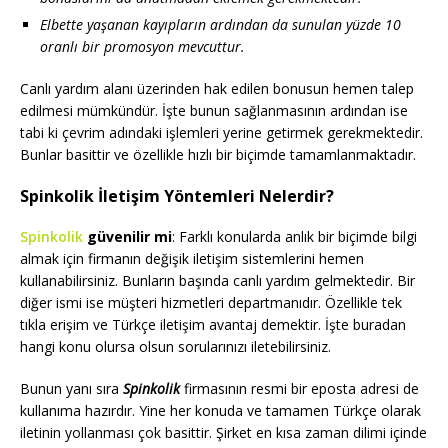
Elbette yaşanan kayıpların ardından da sunulan yüzde 10
oranlı bir promosyon mevcuttur.
Canlı yardım alanı üzerinden hak edilen bonusun hemen talep
edilmesi mümkündür. İşte bunun sağlanmasının ardından ise
tabi ki çevrim adındaki işlemleri yerine getirmek gerekmektedir.
Bunlar basittir ve özellikle hızlı bir biçimde tamamlanmaktadır.
Spinkolik İletişim Yöntemleri Nelerdir?
Spinkolik
güvenilir mi
: Farklı konularda anlık bir biçimde bilgi
almak için firmanın değişik iletişim sistemlerini hemen
kullanabilirsiniz. Bunların başında canlı yardım gelmektedir. Bir
diğer ismi ise müşteri hizmetleri departmanıdır. Özellikle tek
tıkla erişim ve Türkçe iletişim avantaj demektir. İşte buradan
hangi konu olursa olsun sorularınızı iletebilirsiniz.
Bunun yanı sıra
Spinkolik
firmasının resmi bir eposta adresi de
kullanıma hazırdır. Yine her konuda ve tamamen Türkçe olarak
iletinin yollanması çok basittir. Şirket en kısa zaman dilimi içinde